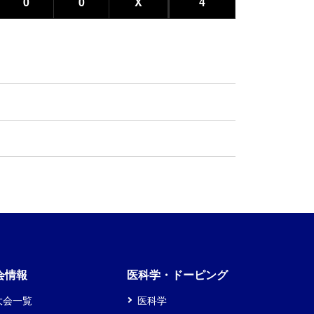
0
0
X
4
会情報
医科学・ドーピング
大会一覧
医科学