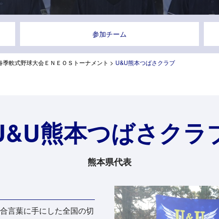
参加チーム
春季軟式野球大会ＥＮＥＯＳトーナメント
>
U&U熊本つばさクラブ
U&U熊本つばさクラ
熊本県代表
合言葉に手にした全国の切