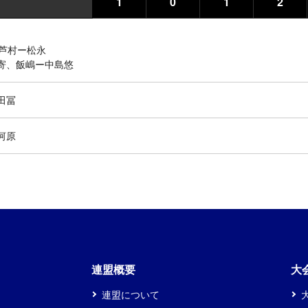
1
0
1
2
芦村ー松永
寄、飯嶋ー中島悠
田冨
河原
連盟概要
大
連盟について