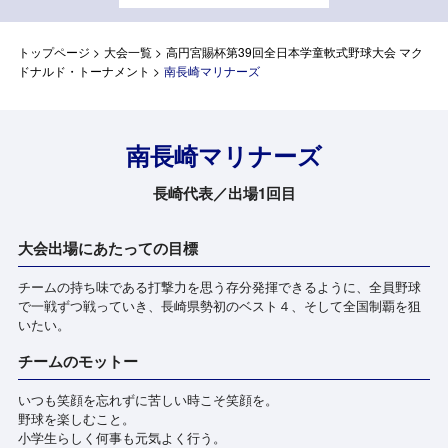
トップページ
>
大会一覧
>
高円宮賜杯第39回全日本学童軟式野球大会 マク
ドナルド・トーナメント
>
南長崎マリナーズ
南長崎マリナーズ
長崎代表／出場1回目
大会出場にあたっての目標
チームの持ち味である打撃力を思う存分発揮できるように、全員野球
で一戦ずつ戦っていき、長崎県勢初のベスト４、そして全国制覇を狙
いたい。
チームのモットー
いつも笑顔を忘れずに苦しい時こそ笑顔を。
野球を楽しむこと。
小学生らしく何事も元気よく行う。