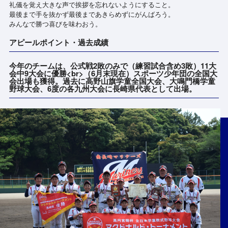
礼儀を覚え大きな声で挨拶を忘れないようにすること。
最後まで手を抜かず最後まであきらめずにがんばろう。
みんなで勝つ喜びを味わおう。
アピールポイント・過去成績
今年のチームは、公式戦2敗のみで（練習試合含め3敗）11大
会中9大会に優勝<br>（6月末現在）スポーツ少年団の全国大
会出場も獲得。過去に高野山旗学童全国大会、大鳴門橋学童
野球大会、6度の各九州大会に長崎県代表として出場。