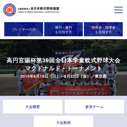
審判・審判
指導者・指導者
プレイヤーの方
を目指す方
を目指す方
高円宮賜杯第39回全日本学童軟式野球大会
マクドナルド・トーナメント
2019年8月18日（日）～8月23日（金）／
東京都
大会概要
参加チーム
大会動画