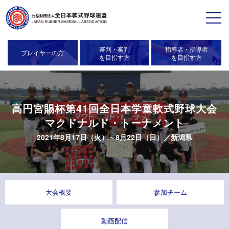
審判・審判
指導者・指導者
プレイヤーの方
を目指す方
を目指す方
高円宮賜杯第41回全日本学童軟式野球大会
マクドナルド・トーナメント
2021年8月17日（火）～8月22日（日）／
新潟県
大会概要
参加チーム
動画配信