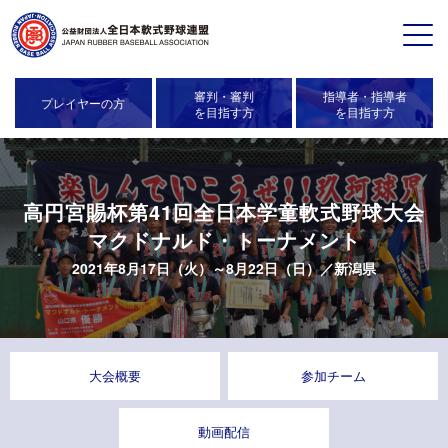
審判・審判
指導者・指導者
プレイヤーの方
を目指す方
を目指す方
高円宮賜杯第41回全日本学童軟式野球大会
マクドナルド・トーナメント
2021年8月17日（火）～8月22日（日）／
新潟県
大会概要
参加チーム
動画配信