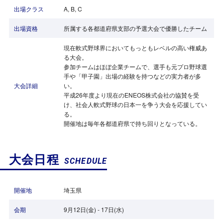
出場クラス
A, B, C
出場資格
所属する各都道府県支部の予選大会で優勝したチーム
現在軟式野球界においてもっともレベルの高い権威あ
る大会。
参加チームはほぼ企業チームで、選手も元プロ野球選
手や「甲子園」出場の経験を持つなどの実力者が多
大会詳細
い。
平成26年度より現在のENEOS株式会社の協賛を受
け、社会人軟式野球の日本一を争う大会を応援してい
る。
開催地は毎年各都道府県で持ち回りとなっている。
大会日程
SCHEDULE
開催地
埼玉県
会期
9月12日(金) - 17日(水)