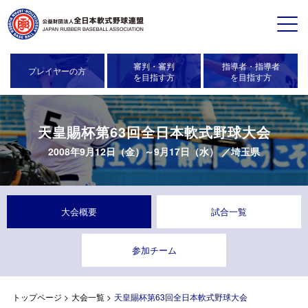
審判・審判
指導者・指導者
プレイヤーの方
を目指す方
を目指す方
天皇賜杯第63回全日本軟式野球大会
2008年9月12日（金）～9月17日（水） ／埼玉県
大会概要
試合一覧
参加チーム
トップページ
>
大会一覧
>
天皇賜杯第63回全日本軟式野球大会