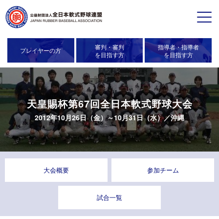
審判・審判
指導者・指導者
プレイヤーの方
を目指す方
を目指す方
天皇賜杯第67回全日本軟式野球大会
2012年10月26日（金）～10月31日（水）／
沖縄
大会概要
参加チーム
試合一覧