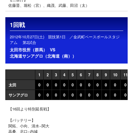
佐藤晋、堀松（宮）、織茂、武藤、田沼（太）
1回戦
2012年10月27日(土) 競技第1日 ／金武町ベースボールスタジ
アム 第2試合
太田市役所（群馬）
VS
北海道サンアグロ（北海道（南））
1
2
3
4
5
6
7
8
9
10
11
太田
0
0
0
0
0
0
0
0
0
0
0
サンアグロ
0
0
0
0
0
0
0
0
0
0
0
【16回より特別延長戦】
【バッテリー】
関拓、小向、清水−関大
高桑、北口−内城