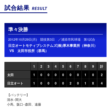
試合結果
RESULT
準々決勝
2012年10月29日(月) 競技第3日 ／浦添市民球場 第1試合
日立オートモティブシステムズ(株)厚木事業所（神奈川）
VS
太田市役所（群馬）
1
2
3
4
5
6
7
8
9
計
太田
1
0
0
0
0
0
0
1
0
2
日立オート
1
0
0
0
0
2
0
1
X
4
【バッテリー】
清水−関大
小馬、阪口−森田、遠藤