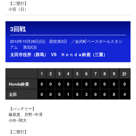
【二塁打】
小宮（日）
3回戦
2012年10月28日(日) 競技第2日 ／金武町ベースボールスタジ
アム 第3試合
太田市役所（群馬）
VS
Ｈｏｎｄａ鈴鹿（三重）
1
2
3
4
5
6
7
8
9
計
Honda鈴鹿
0
0
0
0
0
0
0
0
0
0
太田
0
0
0
1
0
3
0
0
X
4
【バッテリー】
篠原貴、月野−中澤
小向−関大
【二塁打】