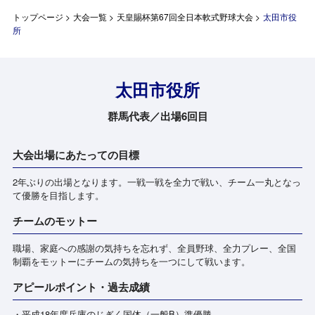
トップページ
>
大会一覧
>
天皇賜杯第67回全日本軟式野球大会
>
太田市役
所
太田市役所
群馬代表／出場6回目
大会出場にあたっての目標
2年ぶりの出場となります。一戦一戦を全力で戦い、チーム一丸となっ
て優勝を目指します。
チームのモットー
職場、家庭への感謝の気持ちを忘れず、全員野球、全力プレー、全国
制覇をモットーにチームの気持ちを一つにして戦います。
アピールポイント・過去成績
・平成18年度兵庫のじぎく国体（一般B）準優勝