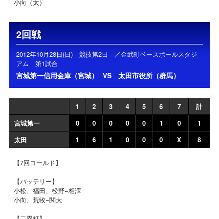
小向（太）
2回戦
2012年10月28日(日) 競技第2日 ／金武町ベースボールスタジ
アム 第1試合
宮城第一信用金庫（宮城）
VS
太田市役所（群馬）
1
2
3
4
5
6
7
計
宮城第一
0
0
0
0
0
1
0
1
太田
1
6
1
0
0
0
X
8
【7回コールド】
【バッテリー】
小松、福田、松野−相澤
小向、荒牧−関大
【二塁打】