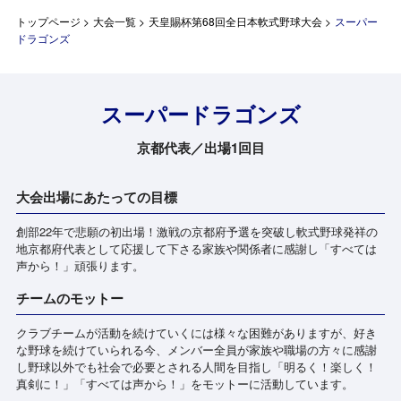
トップページ
>
大会一覧
>
天皇賜杯第68回全日本軟式野球大会
>
スーパー
ドラゴンズ
スーパードラゴンズ
京都代表／出場1回目
大会出場にあたっての目標
創部22年で悲願の初出場！激戦の京都府予選を突破し軟式野球発祥の
地京都府代表として応援して下さる家族や関係者に感謝し「すべては
声から！」頑張ります。
チームのモットー
クラブチームが活動を続けていくには様々な困難がありますが、好き
な野球を続けていられる今、メンバー全員が家族や職場の方々に感謝
し野球以外でも社会で必要とされる人間を目指し「明るく！楽しく！
真剣に！」「すべては声から！」をモットーに活動しています。