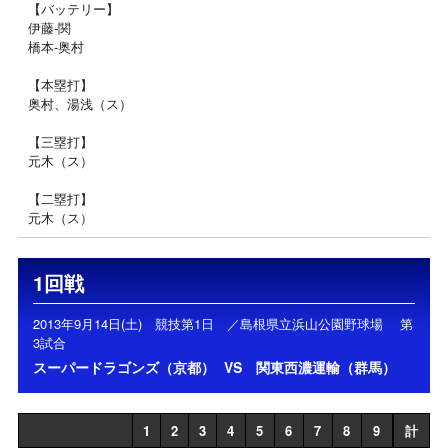
【バッテリー】
伊藤‐関
橋本‐奥村
【本塁打】
奥村、湯浅（ス）
【三塁打】
元木（ス）
【二塁打】
元木（ス）
1回戦
2013年9月14日(土) 競技第1日 ／島根県立浜山公園野球場 第
3試合
スーパードラゴンズ（京都）
VS
関東西濃運輸（群馬）
1
2
3
4
5
6
7
8
9
計