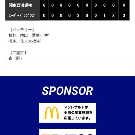
関東西濃運輸
0
0
0
0
0
0
0
0
0
0
ｽｰﾊﾟｰﾄﾞﾗｺﾞﾝｽﾞ
0
0
0
0
2
0
0
1
X
3
【バッテリー】
川野、内田、通事‐川村
橋本、佐々木‐奥村
【二塁打】
森（関）
SPONSOR