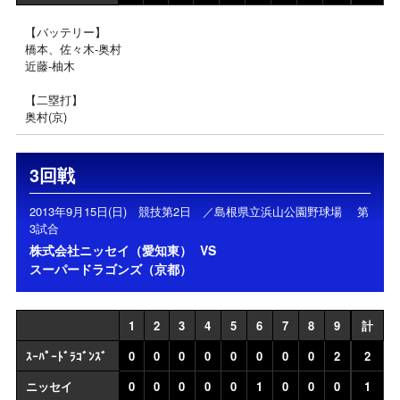
【バッテリー】
橋本、佐々木‐奥村
近藤‐柚木
【二塁打】
奥村(京)
3回戦
2013年9月15日(日) 競技第2日 ／島根県立浜山公園野球場 第
3試合
株式会社ニッセイ（愛知東）
VS
スーパードラゴンズ（京都）
1
2
3
4
5
6
7
8
9
計
ｽｰﾊﾟｰﾄﾞﾗｺﾞﾝｽﾞ
0
0
0
0
0
0
0
0
2
2
ニッセイ
0
0
0
0
0
1
0
0
0
1