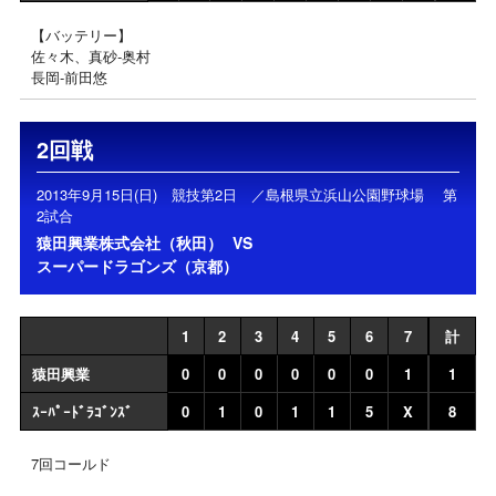
【バッテリー】
佐々木、真砂‐奥村
長岡‐前田悠
2回戦
2013年9月15日(日) 競技第2日 ／島根県立浜山公園野球場 第
2試合
猿田興業株式会社（秋田）
VS
スーパードラゴンズ（京都）
1
2
3
4
5
6
7
計
猿田興業
0
0
0
0
0
0
1
1
ｽｰﾊﾟｰﾄﾞﾗｺﾞﾝｽﾞ
0
1
0
1
1
5
X
8
7回コールド