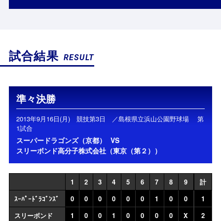
試合結果
RESULT
準々決勝
2013年9月16日(月) 競技第3日 ／島根県立浜山公園野球場 第
1試合
スーパードラゴンズ（京都）
VS
スリーボンド高分子株式会社（東京（第２））
1
2
3
4
5
6
7
8
9
計
ｽｰﾊﾟｰﾄﾞﾗｺﾞﾝｽﾞ
0
0
0
0
0
0
1
0
0
1
スリーボンド
1
0
0
1
0
0
0
0
X
2