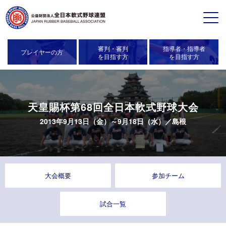
審判・審判
指導者・指導者
プレイヤーの方
を目指す方
を目指す方
天皇賜杯第68回全日本軟式野球大会
2013年9月13日（金）～9月18日（水）／
島根
大会概要
参加チーム
試合一覧