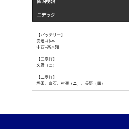
四国明治
ニデック
【バッテリー】
安達−柿本
中西−高木翔
【三塁打】
久野（ニ）
【二塁打】
坪田、白石、村瀬（ニ）、長野（四）