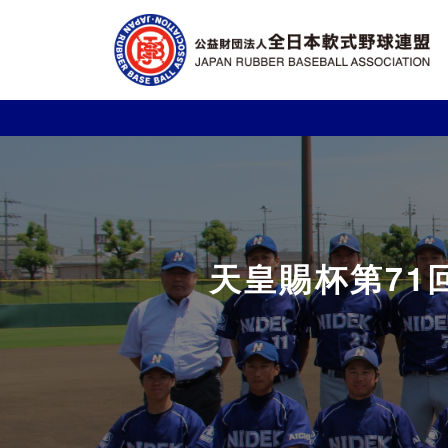
天皇賜杯第71