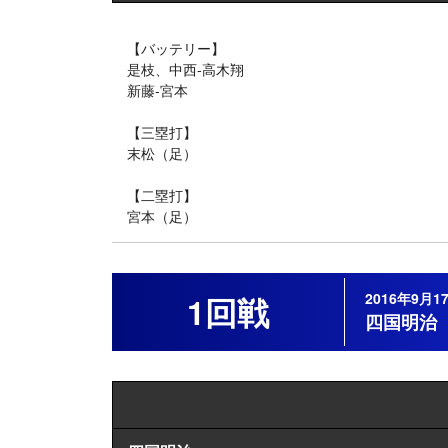
【バッテリー】
是枝、中西-高木翔
新藤-宮本
【三塁打】
末松（足）
【二塁打】
宮本（足）
2016年9
1回戦
四国明治