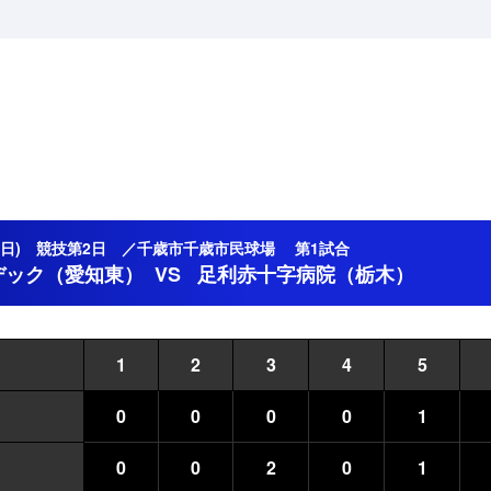
8日(日) 競技第2日 ／千歳市千歳市民球場 第1試合
デック（愛知東）
VS
足利赤十字病院（栃木）
1
2
3
4
5
0
0
0
0
1
0
0
2
0
1