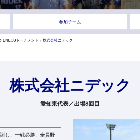
参加チーム
 ENEOSトーナメント
>
株式会社ニデック
株式会社ニデック
愛知東代表／出場8回目
謝し、一戦必勝、全員野