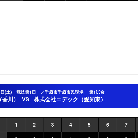
月17日(土) 競技第1日 ／千歳市千歳市民球場 第1試合
（香川）
VS
株式会社ニデック（愛知東）
1
2
3
4
5
6
7