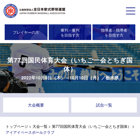
審判・審判
指導者・指導者
プレイヤーの方
を目指す方
を目指す方
第77回国民体育大会（いちご一会とちぎ国
体）
2022年10月6日（木）～10月10日（月）／
栃木県
大会概要
試合一覧
トップページ
>
大会一覧
>
第77回国民体育大会（いちご一会とちぎ国体）
>
アイアイベースボールクラブ