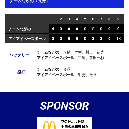
チームながの（長野）
1
2
3
4
5
6
7
8
9
チームながの
4
0
0
0
0
2
0
0
0
アイアイベースボール
0
0
0
0
0
3
3
0
1X
チームながの
八幡、竹村、川上ー徳光
バッテリー
アイアイベースボール
宮迫、前田ー杉
チームながの
金澤
ニ塁打
アイアイベースボール
甲斐、殿谷
SPONSOR