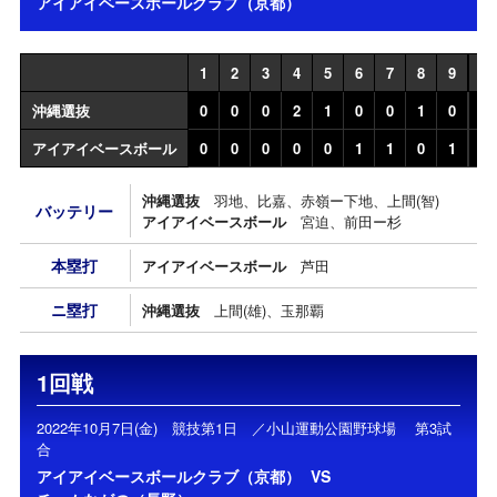
アイアイベースボールクラブ（京都）
1
2
3
4
5
6
7
8
9
計
沖縄選抜
0
0
0
2
1
0
0
1
0
4
アイアイベースボール
0
0
0
0
0
1
1
0
1
3
沖縄選抜
羽地、比嘉、赤嶺ー下地、上間(智)
バッテリー
アイアイベースボール
宮迫、前田ー杉
本塁打
アイアイベースボール
芦田
ニ塁打
沖縄選抜
上間(雄)、玉那覇
1回戦
2022年10月7日(金) 競技第1日 ／小山運動公園野球場 第3試
合
アイアイベースボールクラブ（京都）
VS