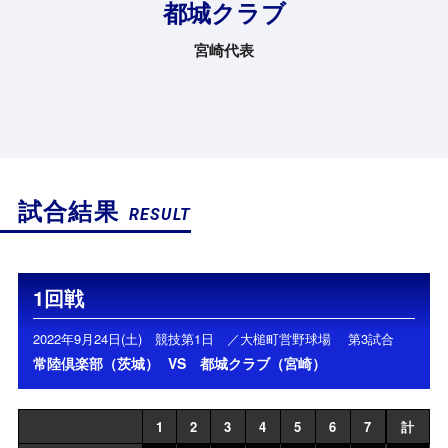
都城クラブ
宮崎代表
試合結果
RESULT
1回戦
2022年9月24日(土) 競技第1日 ／大槌町営野球場 第3試合
常陸倶楽部（茨城）
VS
都城クラブ（宮崎）
1
2
3
4
5
6
7
計