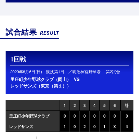
試合結果
RESULT
1回戦
2023年8月6日(日) 競技第1日 ／明治神宮野球場 第2試合
里庄町少年野球クラブ（岡山）
VS
レッドサンズ（東京（第１））
1
2
3
4
5
6
計
里庄町少年野球クラブ
0
0
0
0
0
0
0
レッドサンズ
1
0
2
0
1
X
4