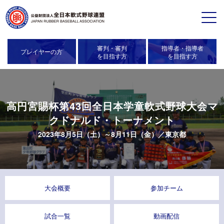
審判・審判
指導者・指導者
プレイヤーの方
を目指す方
を目指す方
高円宮賜杯第43回全日本学童軟式野球大会マ
クドナルド・トーナメント
2023年8月5日（土）～8月11日（金）／
東京都
大会概要
参加チーム
試合一覧
動画配信