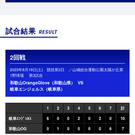
試合結果
RESULT
2回戦
2023年8月19日(土) 競技第2日 ／山城総合運動公園太陽が丘第
1野球場 第3試合
和歌山OrangeGlove（和歌山県）
VS
岐阜エンジェルス（岐阜県）
1
2
3
4
5
6
7
計
岐阜ｴﾝｼﾞｪﾙｽ
6
0
0
2
0
2
0
10
和歌山OG
0
1
0
0
0
0
6
7