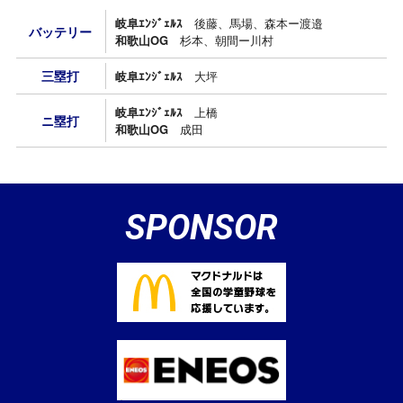
岐阜ｴﾝｼﾞｪﾙｽ
後藤、馬場、森本ー渡邉
バッテリー
和歌山OG
杉本、朝間ー川村
三塁打
岐阜ｴﾝｼﾞｪﾙｽ
大坪
岐阜ｴﾝｼﾞｪﾙｽ
上橋
ニ塁打
和歌山OG
成田
SPONSOR