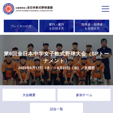
審判・審判
指導者・指導者
プレイヤーの方
を目指す方
を目指す方
第8回全日本中学女子軟式野球大会（SPトー
ナメント）
2023年8月17日（木）～8月23日（水）／
京都府
大会概要
参加チーム
試合一覧