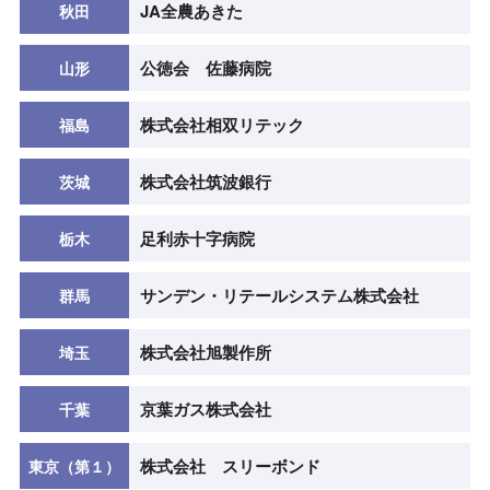
JA全農あきた
秋田
公徳会 佐藤病院
山形
株式会社相双リテック
福島
株式会社筑波銀行
茨城
足利赤十字病院
栃木
サンデン・リテールシステム株式会社
群馬
株式会社旭製作所
埼玉
京葉ガス株式会社
千葉
株式会社 スリーボンド
東京（第１）