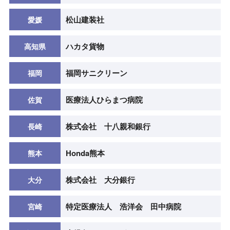
松山建装社
愛媛
ハカタ貨物
高知県
福岡サニクリーン
福岡
医療法人ひらまつ病院
佐賀
株式会社 十八親和銀行
長崎
Honda熊本
熊本
株式会社 大分銀行
大分
特定医療法人 浩洋会 田中病院
宮崎