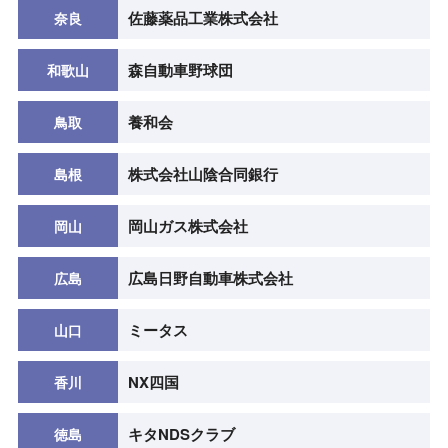
佐藤薬品工業株式会社
奈良
森自動車野球団
和歌山
養和会
鳥取
株式会社山陰合同銀行
島根
岡山ガス株式会社
岡山
広島日野自動車株式会社
広島
ミータス
山口
NX四国
香川
キタNDSクラブ
徳島