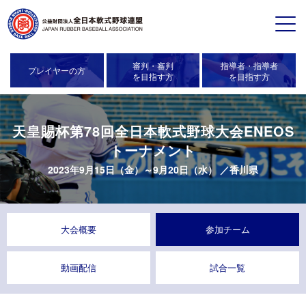
審判・審判
指導者・指導者
プレイヤーの方
を目指す方
を目指す方
天皇賜杯第78回全日本軟式野球大会ENEOS
トーナメント
2023年9月15日（金）～9月20日（水） ／香川県
大会概要
参加チーム
動画配信
試合一覧