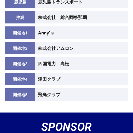
鹿児島トランスポート
鹿児島
株式会社 総合葬祭那覇
沖縄
Anny’ｓ
開催地1
株式会社アムロン
開催地2
四国電力 高松
開催地3
津田クラブ
開催地4
飛鳥クラブ
開催地5
SPONSOR