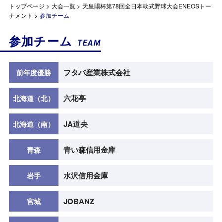
トップページ
>
大会一覧
>
天皇賜杯第78回全日本軟式野球大会ENEOSトー
ナメント
>
参加チーム
参加チーム
TEAM
フタバ産業株式会社
前年度優勝
六花亭
北海道（北）
JA道央
北海道（南）
青い森信用金庫
青森
水沢信用金庫
岩手
JOBANZ
宮城