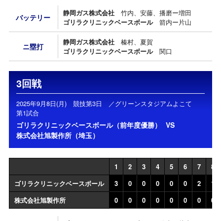
静岡ガス株式会社
竹内、安藤、播磨ー増田
バッテリー
ゴリラクリニックベースボール
箭内ー片山
静岡ガス株式会社
榛村、夏賀
ニ塁打
ゴリラクリニックベースボール
関口
3回戦
2025年9月8日(月) 競技第3日 ／グリーンスタジアムよこて
第1試合
ゴリラクリニックベースボール（前年度優勝）
VS
株式会社旭製作所（埼玉）
1
2
3
4
5
6
7
8
ゴリラクリニックベースボール
3
0
0
0
0
0
2
1
株式会社旭製作所
0
0
0
0
0
0
0
0