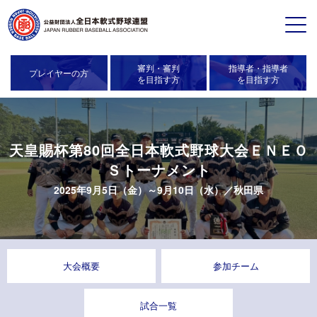
審判・審判
指導者・指導者
プレイヤーの方
を目指す方
を目指す方
天皇賜杯第80回全日本軟式野球大会ＥＮＥＯ
Ｓトーナメント
2025年9月5日（金）～9月10日（水）／
秋田県
大会概要
参加チーム
試合一覧