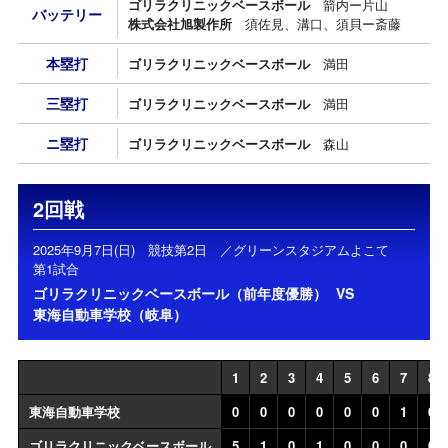
ゴリラクリニックベースボール
箭内ー片山
バッテリー
株式会社旭製作所
須佐見、溝口、須貝ー斎藤
本塁打
ゴリラクリニックベースボール
満田
三塁打
ゴリラクリニックベースボール
満田
ニ塁打
ゴリラクリニックベースボール
森山
2回戦
2025年9月7日(日) 競技第2日 ／グリーンスタジアムよこて
第1試合
ゴリラクリニックベースボール（前年度優勝）
VS
東海自動車学校（岐阜）
1
2
3
4
5
6
7
8
東海自動車学校
0
0
0
0
0
0
1
0
ゴリラクリニックベースボール
5
1
0
1
0
0
0
0