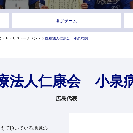
参加チーム
会ＥＮＥＯＳトーナメント
>
医療法人仁康会 小泉病院
療法人仁康会 小泉
広島代表
えて頂いている地域の