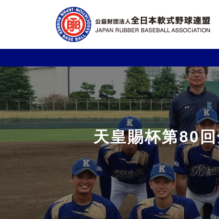
天皇賜杯第80