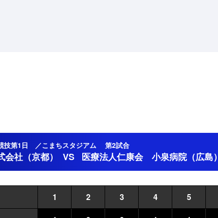
) 競技第1日 ／こまちスタジアム 第2試合
株式会社（京都）
VS
医療法人仁康会 小泉病院（広島
1
2
3
4
5