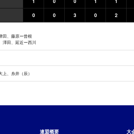
1
0
0
1
1
0
0
3
0
2
津田、藤原ー曾根
、澤田、延近ー西川
大上、糸井（辰）
連盟概要
大