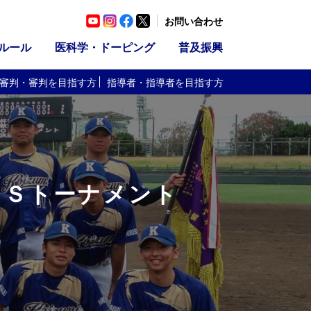
お問い合わせ
ルール
医科学・ドーピング
普及振興
審判・審判
を目指す方
指導者・指導者
を目指す方
ＯＳトーナメント