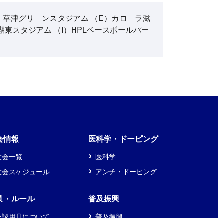
）草津グリーンスタジアム （E）カローラ滋
湖東スタジアム （I）HPLベースボールパー
会情報
医科学・ドーピング
大会一覧
医科学
大会スケジュール
アンチ・ドーピング
具・ルール
普及振興
公認用具について
普及振興