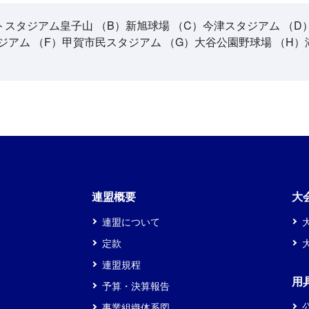
トスタジアム皇子山 （B）新旭球場 （C）今津スタジアム （D
アム （F）甲賀市民スタジアム （G）大谷公園野球場 （H）
連盟概要
大
連盟について
定款
連盟規程
用
予算・決算報告
事業組織体系図